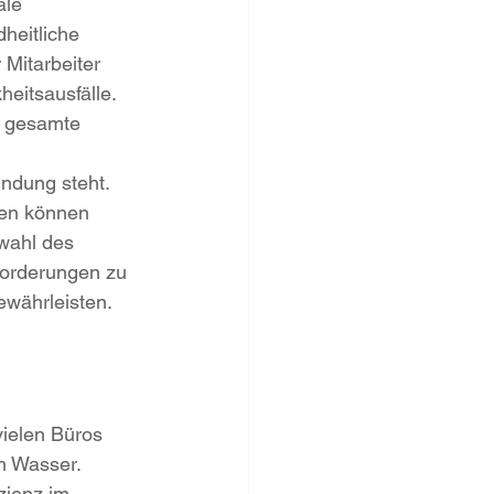
le 
heitliche 
Mitarbeiter 
heitsausfälle. 
e gesamte 
ndung steht. 
hen können 
wahl des 
forderungen zu 
ewährleisten.
vielen Büros 
m Wasser. 
zienz im 