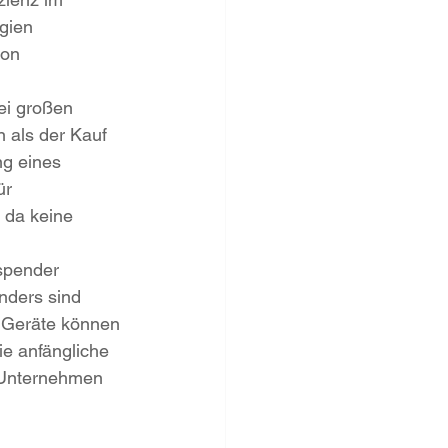
gien 
von 
ei großen 
 als der Kauf 
g eines 
ür 
 da keine 
spender 
nders sind 
e Geräte können 
e anfängliche 
e Unternehmen 