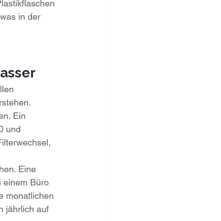
astikflaschen 
was in der 
asser
llen 
stehen. 
n. Ein 
0 und 
lterwechsel, 
hen. Eine 
ei einem Büro 
ie monatlichen 
 jährlich auf 