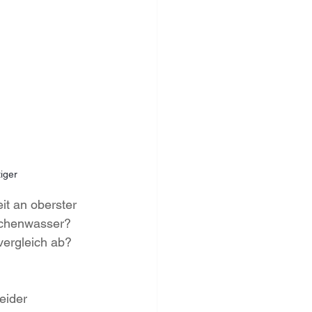
iger
it an oberster 
aschenwasser? 
vergleich ab? 
eider 