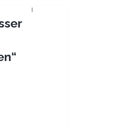
sser
en“