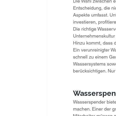
Die Wahl zwischen e
Entscheidung, die ni
Aspekte umfasst. Unt
investieren, profitie
Die richtige Wasser
Unternehmenskultur 
Hinzu kommt, dass di
Ein verunreinigter 
schnell zu einem Ges
Wassersystems sowoh
berücksichtigen. Nur
Wasserspend
Wasserspender bieten
machen. Einer der gr
Mitarbeiter müssen n