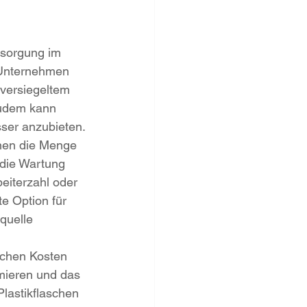
rsorgung im 
e Unternehmen 
 versiegeltem 
Zudem kann 
sser anzubieten.
nnen die Menge 
die Wartung 
eiterzahl oder 
e Option für 
quelle 
ichen Kosten 
mieren und das 
lastikflaschen 