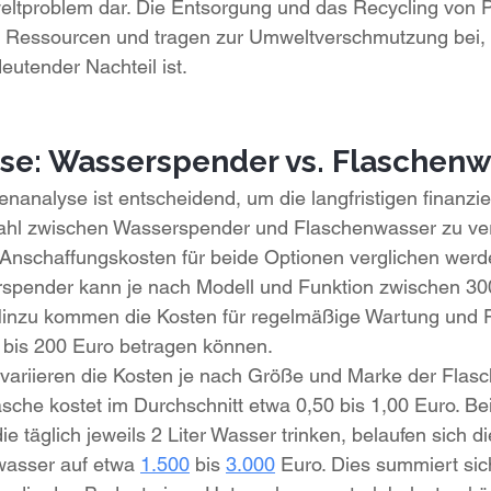
ltproblem dar. Die Entsorgung und das Recycling von Pl
he Ressourcen und tragen zur Umweltverschmutzung bei, 
eutender Nachteil ist.
se: Wasserspender vs. Flaschenw
tenanalyse ist entscheidend, um die langfristigen finanzie
hl zwischen Wasserspender und Flaschenwasser zu ver
 Anschaffungskosten für beide Optionen verglichen werde
spender kann je nach Modell und Funktion zwischen 30
Hinzu kommen die Kosten für regelmäßige Wartung und Fi
0 bis 200 Euro betragen können.
variieren die Kosten je nach Größe und Marke der Flasc
lasche kostet im Durchschnitt etwa 0,50 bis 1,00 Euro. B
die täglich jeweils 2 Liter Wasser trinken, belaufen sich d
wasser auf etwa 
1.500
 bis 
3.000
 Euro. Dies summiert sich