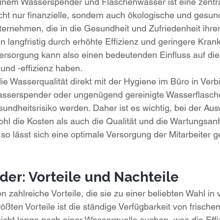
inem Wasserspender und Flaschenwasser ist eine zentra
cht nur finanzielle, sondern auch ökologische und gesund
ernehmen, die in die Gesundheit und Zufriedenheit ihrer 
ren langfristig durch erhöhte Effizienz und geringere Krank
versorgung kann also einen bedeutenden Einfluss auf di
und -effizienz haben.
e Wasserqualität direkt mit der Hygiene im Büro in Verbi
Wasserspender oder ungenügend gereinigte Wasserflasc
undheitsrisiko werden. Daher ist es wichtig, bei der Aus
l die Kosten als auch die Qualität und die Wartungsan
 so lässt sich eine optimale Versorgung der Mitarbeiter g
er: Vorteile und Nachteile
 zahlreiche Vorteile, die sie zu einer beliebten Wahl in 
ößten Vorteile ist die ständige Verfügbarkeit von frische
icht lange nach einer Wasserquelle suchen, was die Effi