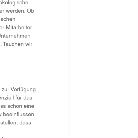
ökologische 
ger werden. Ob 
ischen 
r Mitarbeiter 
 Unternehmen 
. Tauchen wir 
 zur Verfügung 
ziell für das 
ass schon eine 
v beeinflussen 
tellen, dass 