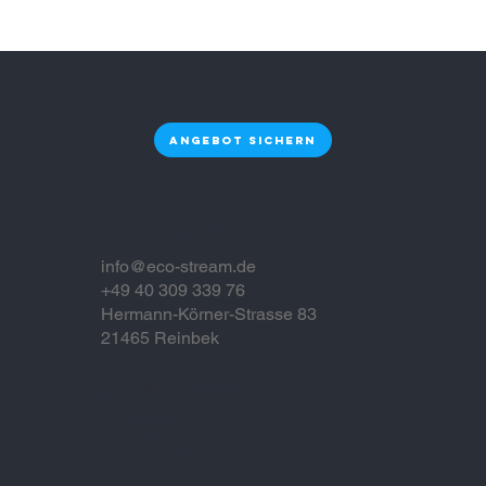
Energieeffiziente Wasserspender in
Hamburg als nachhaltige Lösung für
moderne Unternehmen
Angebot sichern
Kontakt
info@eco-stream.de
+49 40 309 339 76
Hermann-Körner-Strasse 83
21465 Reinbek
Rechtliche Aspekte
Impressum
Datenschutz