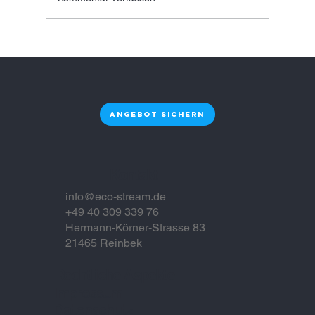
Plastikfreie Trinkwasserlösung in
Hamburg für Unternehmen als
nachhaltige Entscheidung mit
Zukunft
Angebot sichern
Kontakt
info@eco-stream.de
+49 40 309 339 76
Hermann-Körner-Strasse 83
21465 Reinbek
Rechtliche Aspekte
Impressum
Datenschutz