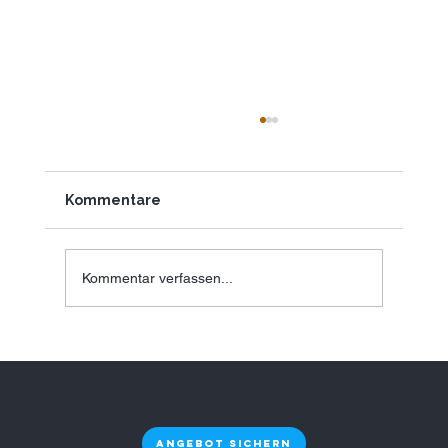
Kommentare
Kommentar verfassen...
Plastikfreie Trinkwasserlösung in
Hamburg für Unternehmen als
nachhaltige Entscheidung mit
Zukunft
Angebot sichern