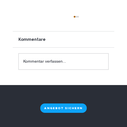
Kommentare
Kommentar verfassen...
Plastikfreie Trinkwasserlösung in
Hamburg für Unternehmen als
nachhaltige Entscheidung mit
Zukunft
Angebot sichern