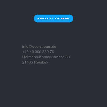
Hamburg für Unternehmen als
nachhaltige Entscheidung mit
Zukunft
Angebot sichern
Kontakt
info@eco-stream.de
+49 40 309 339 76
Hermann-Körner-Strasse 83
21465 Reinbek
Rechtliche Aspekte
Impressum
Datenschutz
Blog