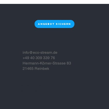
Plastikfreie Trinkwasserlösung in
Hamburg für Unternehmen als
nachhaltige Entscheidung mit
Zukunft
Angebot sichern
Kontakt
info@eco-stream.de
+49 40 309 339 76
Hermann-Körner-Strasse 83
21465 Reinbek
Rechtliche Aspekte
Impressum
Datenschutz
Blog